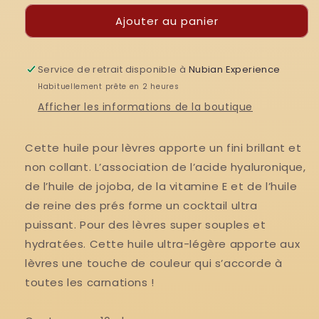
ESSENCE
ESSENCE
Ajouter au panier
Huile
Huile
à
à
lèvres
lèvres
Service de retrait disponible à
Hydra
Hydra
Nubian Experience
kiss
kiss
Habituellement prête en 2 heures
Lip
Lip
Afficher les informations de la boutique
Oil
Oil
Cette huile pour lèvres apporte un fini brillant et
non collant. L’association de l’acide hyaluronique,
de l’huile de jojoba, de la vitamine E et de l’huile
de reine des prés forme un cocktail ultra
puissant. Pour des lèvres super souples et
hydratées. Cette huile ultra-légère apporte aux
lèvres une touche de couleur qui s’accorde à
toutes les carnations !