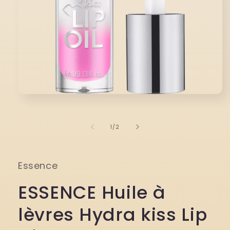
Ouvrir
le
média
1
de
1
/
2
dans
une
fenêtre
modale
Essence
ESSENCE Huile à
lèvres Hydra kiss Lip