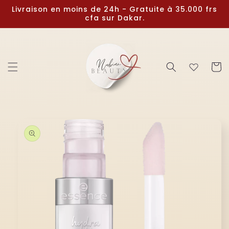
et
Livraison en moins de 24h - Gratuite à 35.000 frs
passer
cfa sur Dakar.
au
contenu
Panier
Passer aux
informations
produits