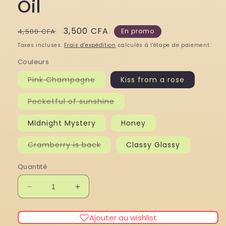
Oil
Prix
Prix
3,500 CFA
4,500 CFA
En promo
habituel
promotionnel
Taxes incluses.
Frais d'expédition
calculés à l'étape de paiement.
Couleurs
Variante
Pink Champagne
Kiss from a rose
épuisée
ou
indisponible
Variante
Pocketful of sunshine
épuisée
ou
indisponible
Midnight Mystery
Honey
Variante
Cramberry is back
Classy Glassy
épuisée
ou
indisponible
Quantité
Réduire
Augmenter
la
la
quantité
quantité
Ajouter au wishlist
de
de